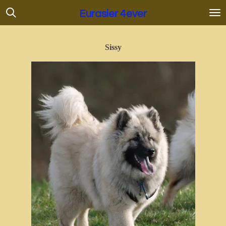
Ga
Eurasier 4ever
direct
naar
de
Sissy
hoofdinhoud